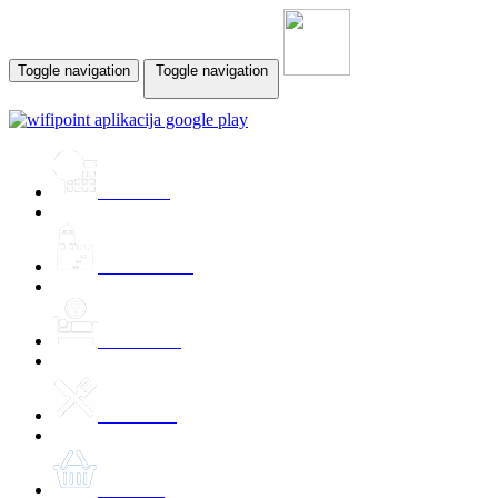
Toggle navigation
Toggle navigation
Prireditve
Znamenitosti
Namestitev
Kulinarika
Ponudbe