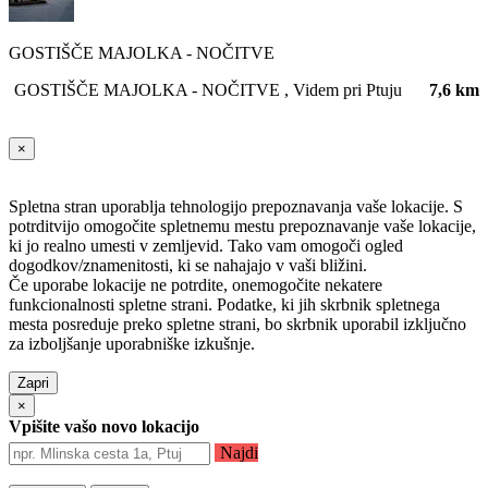
GOSTIŠČE MAJOLKA - NOČITVE
GOSTIŠČE MAJOLKA - NOČITVE , Videm pri Ptuju
7,6 km
×
Spletna stran uporablja tehnologijo prepoznavanja vaše lokacije. S
potrditvijo omogočite spletnemu mestu prepoznavanje vaše lokacije,
ki jo realno umesti v zemljevid. Tako vam omogoči ogled
dogodkov/znamenitosti, ki se nahajajo v vaši bližini.
Če uporabe lokacije ne potrdite, onemogočite nekatere
funkcionalnosti spletne strani. Podatke, ki jih skrbnik spletnega
mesta posreduje preko spletne strani, bo skrbnik uporabil izključno
za izboljšanje uporabniške izkušnje.
Zapri
×
Vpišite vašo novo lokacijo
Najdi