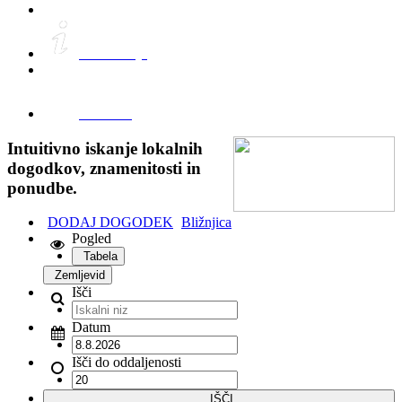
Informacije
FreeWifi
Intuitivno iskanje lokalnih
dogodkov, znamenitosti in
ponudbe.
DODAJ DOGODEK
Bližnjica
Pogled
Tabela
Zemljevid
Išči
Datum
Išči do oddaljenosti
IŠČI