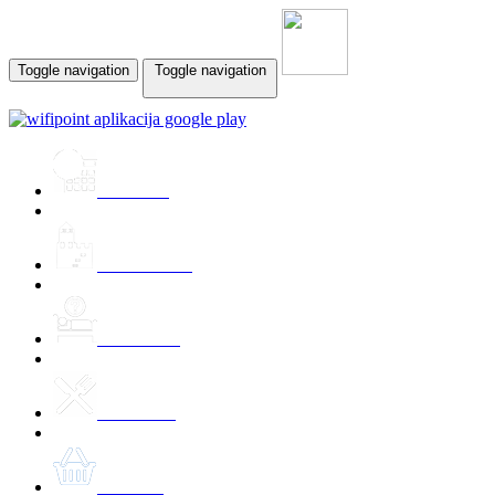
Toggle navigation
Toggle navigation
Prireditve
Znamenitosti
Namestitev
Kulinarika
Ponudbe