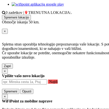
0 zadetkov
|
TRENUTNA LOKACIJA:
.
Spremeni lokacijo
Območje iskanja 50 km.
×
Spletna stran uporablja tehnologijo prepoznavanja vaše lokacije. S p
dogodkov/znamenitosti, ki se nahajajo v vaši bližini.
Če uporabe lokacije ne potrdite, onemogočite nekatere funkcionalnosti 
uporabniške izkušnje.
Zapri
×
Vpišite vašo novo lokacijo
Najdi
Spremeni
Opusti
×
WiFiPoint za mobilne naprave