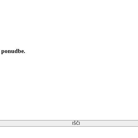
n ponudbe.
IŠČI