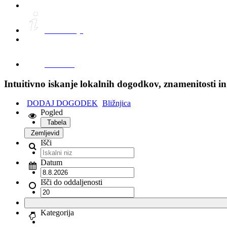
Informacije
FreeWifi
Intuitivno iskanje lokalnih dogodkov, znamenitosti i
DODAJ DOGODEK
Bližnjica
Pogled
Tabela
Zemljevid
Išči
Datum
Išči do oddaljenosti
Kategorija