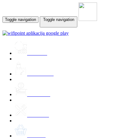
Toggle navigation
Toggle navigation
Prireditve
Znamenitosti
Namestitev
Kulinarika
Ponudbe