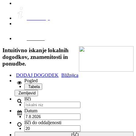
Informacije
FreeWifi
Intuitivno iskanje lokalnih
dogodkov, znamenitosti in
ponudbe.
DODAJ DOGODEK
Bližnjica
Pogled
Tabela
Zemljevid
Išči
Datum
Išči do oddaljenosti
IŠČI