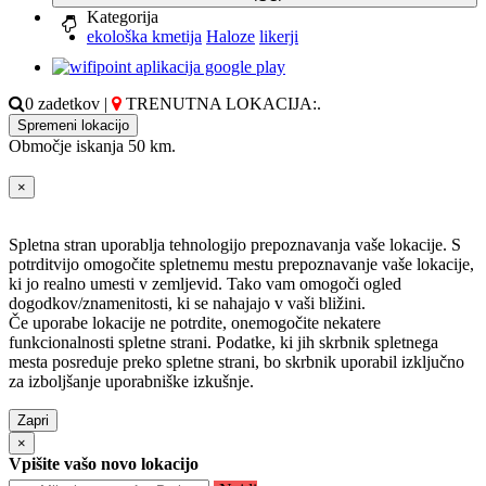
Kategorija
ekološka kmetija
Haloze
likerji
0 zadetkov
|
TRENUTNA LOKACIJA:
.
Spremeni lokacijo
Območje iskanja 50 km.
×
Spletna stran uporablja tehnologijo prepoznavanja vaše lokacije. S
potrditvijo omogočite spletnemu mestu prepoznavanje vaše lokacije,
ki jo realno umesti v zemljevid. Tako vam omogoči ogled
dogodkov/znamenitosti, ki se nahajajo v vaši bližini.
Če uporabe lokacije ne potrdite, onemogočite nekatere
funkcionalnosti spletne strani. Podatke, ki jih skrbnik spletnega
mesta posreduje preko spletne strani, bo skrbnik uporabil izključno
za izboljšanje uporabniške izkušnje.
Zapri
×
Vpišite vašo novo lokacijo