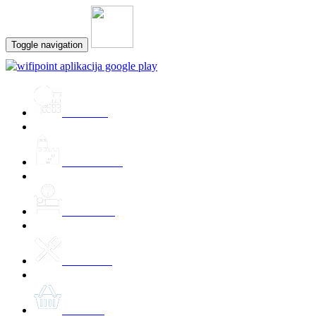
Toggle navigation
Prireditve
Znamenitosti
Namestitev
Kulinarika
Ponudbe