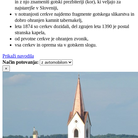
in z njo znameniti gotski prezbiteriji (kor), ki veljajo za
najstarejše v Sloveniji,
v notranjosti cerkve najdemo fragmente gotskega slikarstva in
dobro ohranjen kamnit tabernakelj,
leta 1874 so cerkev dozidali, del zgrajen leta 1390 je postal
stranska kapela,
od prvotne cerkve je ohranjen zvonik,
vsa cerkev in oprema sta v gotskem slogu.
Prikaži navodila
Način potovanja:
×