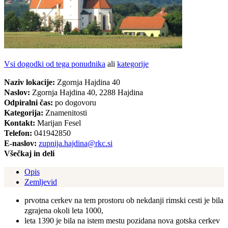
Vsi dogodki od tega ponudnika
ali
kategorije
Naziv lokacije:
Zgornja Hajdina 40
Naslov:
Zgornja Hajdina 40, 2288 Hajdina
Odpiralni čas:
po dogovoru
Kategorija:
Znamenitosti
Kontakt:
Marijan Fesel
Telefon:
041942850
E-naslov:
zupnija.hajdina@rkc.si
Všečkaj in deli
Opis
Zemljevid
prvotna cerkev na tem prostoru ob nekdanji rimski cesti je bila
zgrajena okoli leta 1000,
leta 1390 je bila na istem mestu pozidana nova gotska cerkev