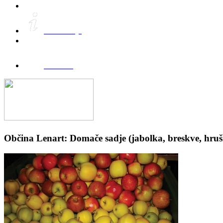
Informacije
FreeWifi
Občina Lenart: Domače sadje (jabolka, breskve, hrušk