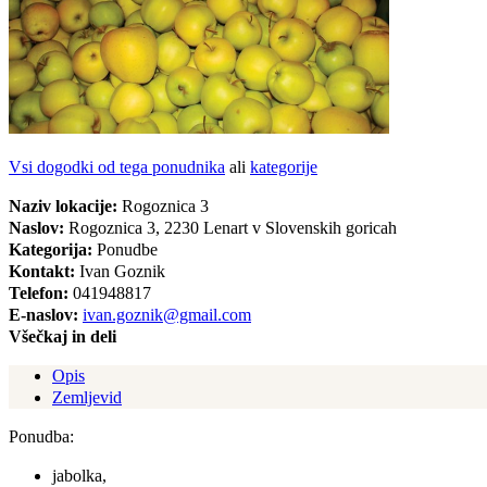
Vsi dogodki od tega ponudnika
ali
kategorije
Naziv lokacije:
Rogoznica 3
Naslov:
Rogoznica 3, 2230 Lenart v Slovenskih goricah
Kategorija:
Ponudbe
Kontakt:
Ivan Goznik
Telefon:
041948817
E-naslov:
ivan.goznik@gmail.com
Všečkaj in deli
Opis
Zemljevid
Ponudba:
jabolka,