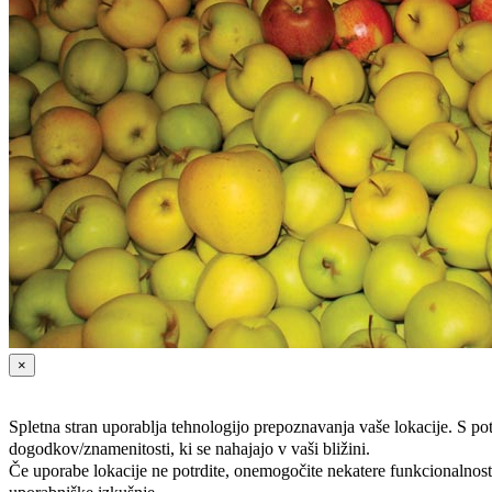
×
Spletna stran uporablja tehnologijo prepoznavanja vaše lokacije. S p
dogodkov/znamenitosti, ki se nahajajo v vaši bližini.
Če uporabe lokacije ne potrdite, onemogočite nekatere funkcionalnosti 