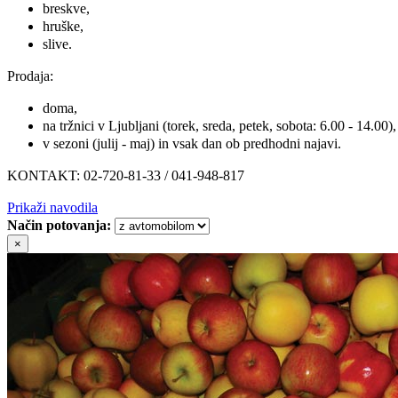
breskve,
hruške,
slive.
Prodaja:
doma,
na tržnici v Ljubljani (torek, sreda, petek, sobota: 6.00 - 14.00),
v sezoni (julij - maj) in vsak dan ob predhodni najavi.
KONTAKT: 02-720-81-33 / 041-948-817
Prikaži navodila
Način potovanja:
×