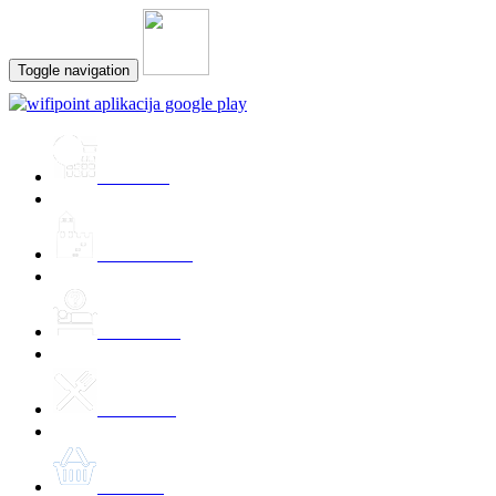
Toggle navigation
Prireditve
Znamenitosti
Namestitev
Kulinarika
Ponudbe