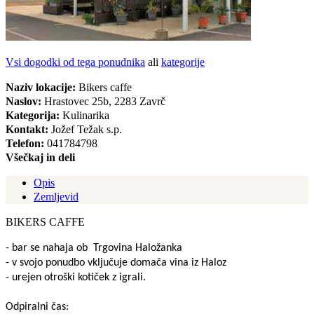
Vsi dogodki od tega ponudnika
ali
kategorije
Naziv lokacije:
Bikers caffe
Naslov:
Hrastovec 25b, 2283 Zavrč
Kategorija:
Kulinarika
Kontakt:
Jožef Težak s.p.
Telefon:
041784798
Všečkaj in deli
Opis
Zemljevid
BIKERS CAFFE
- bar se nahaja ob Trgovina Haložanka
- v svojo ponudbo vključuje domača vina iz Haloz
- urejen otroški kotiček z igrali.
Odpiralni čas: