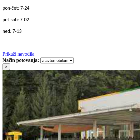
pon-čet: 7-24
pet-sob: 7-02
ned: 7-13
Prikaži navodila
Način potovanja:
×