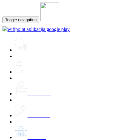
Toggle navigation
Prireditve
Znamenitosti
Namestitev
Kulinarika
Ponudbe