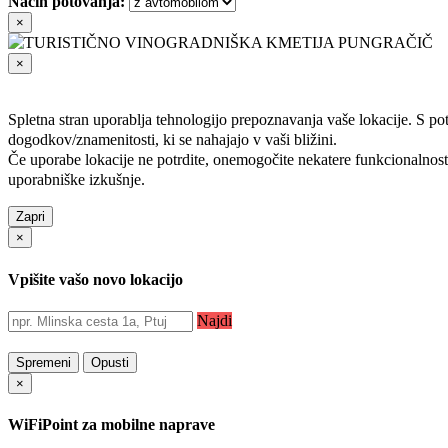
Način potovanja:
×
×
Spletna stran uporablja tehnologijo prepoznavanja vaše lokacije. S p
dogodkov/znamenitosti, ki se nahajajo v vaši bližini.
Če uporabe lokacije ne potrdite, onemogočite nekatere funkcionalnosti 
uporabniške izkušnje.
Zapri
×
Vpišite vašo novo lokacijo
Najdi
Spremeni
Opusti
×
WiFiPoint za mobilne naprave