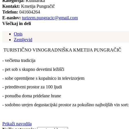
Kategorija:
Kulinarika
Kontakt:
Kmetija Pungračič
Telefon:
041604264
E-naslov:
turizem.pungracic@gmail.com
Všečkaj in deli
Opis
Zemljevid
TURISTIČNO VINOGRADNIŠKA KMETIJA PUNGRAČIČ
- večletna tradicija
- pet sob s skupno devetimi ležišči
- sobe opremljene s kopalnico in televizorjem
- prireditveni prostor za 100 ljudi
- ponudba doma pridelane hrane
- sodobno urejen degustacijski prostor za pokušino najboljših vin sort
Prikaži navodila