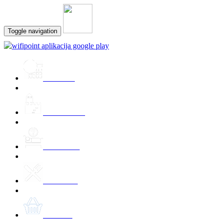
Toggle navigation
Prireditve
Znamenitosti
Namestitev
Kulinarika
Ponudbe