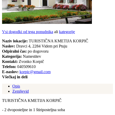
Vsi dogodki od tega ponudnika
ali
kategorije
Naziv lokacije:
TURISTIČNA KMETIJA KORPIČ
Naslov:
Dravci 4, 2284 Videm pri Ptuju
Odpiralni čas:
po dogovoru
Kategorija:
Namestitev
Kontakt:
Zvonko Korpič
Telefon:
040509610
E-naslov:
korpic@gmail.com
Všečkaj in deli
Opis
Zemljevid
TURISTIČNA KMETIJA KORPIČ
- 2 dvoposteljne in 1 štiriposteljna soba