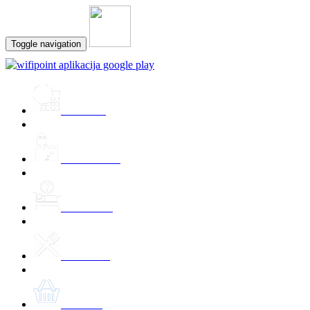
Toggle navigation
Prireditve
Znamenitosti
Namestitev
Kulinarika
Ponudbe